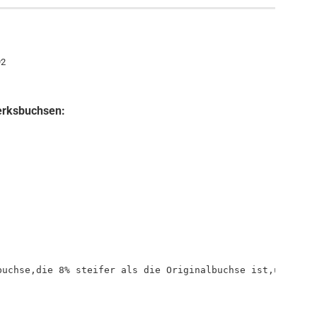
92
erksbuchsen:
buchse,die 8% steifer als die Originalbuchse ist,um die 