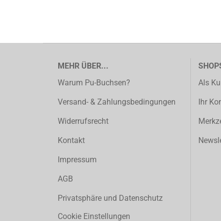
MEHR ÜBER...
SHOP
Warum Pu-Buchsen?
Als Ku
Versand- & Zahlungsbedingungen
Ihr Ko
Widerrufsrecht
Merkze
Kontakt
Newsle
Impressum
AGB
Privatsphäre und Datenschutz
Cookie Einstellungen