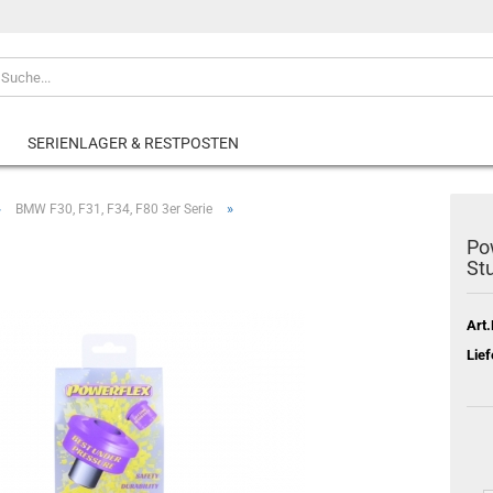
SERIENLAGER & RESTPOSTEN
»
»
BMW F30, F31, F34, F80 3er Serie
Po
St
Art.
Lief