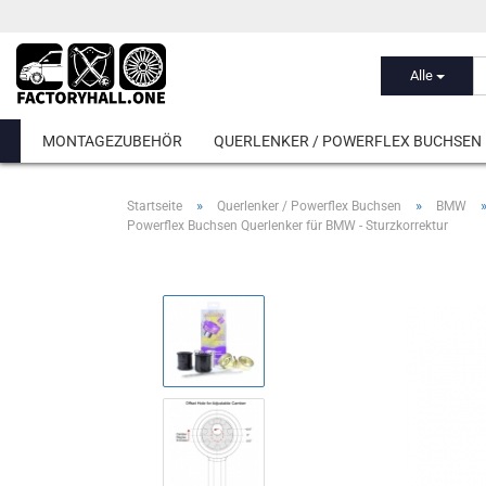
Alle
MONTAGEZUBEHÖR
QUERLENKER / POWERFLEX BUCHSEN
»
»
Startseite
Querlenker / Powerflex Buchsen
BMW
Powerflex Buchsen Querlenker für BMW - Sturzkorrektur