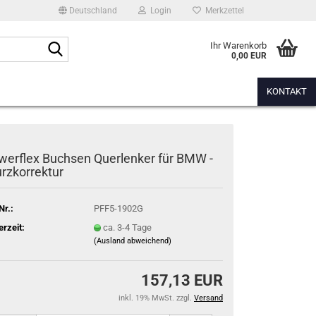
Deutschland
Login
Merkzettel
Suche...
Ihr Warenkorb
0,00 EUR
KONTAKT
werflex Buchsen Querlenker für BMW -
urzkorrektur
Nr.:
PFF5-1902G
erzeit:
ca. 3-4 Tage
(Ausland abweichend)
157,13 EUR
inkl. 19% MwSt. zzgl.
Versand