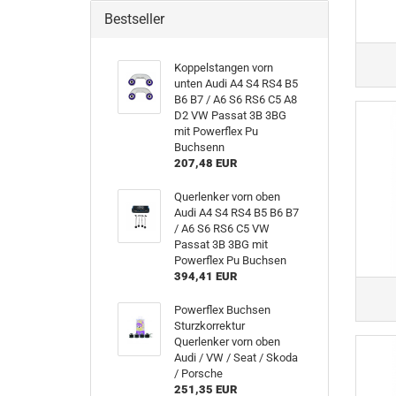
Bestseller
Koppelstangen vorn
unten Audi A4 S4 RS4 B5
B6 B7 / A6 S6 RS6 C5 A8
D2 VW Passat 3B 3BG
mit Powerflex Pu
Buchsenn
207,48 EUR
Querlenker vorn oben
Audi A4 S4 RS4 B5 B6 B7
/ A6 S6 RS6 C5 VW
Passat 3B 3BG mit
Powerflex Pu Buchsen
394,41 EUR
Powerflex Buchsen
Sturzkorrektur
Querlenker vorn oben
Audi / VW / Seat / Skoda
/ Porsche
251,35 EUR