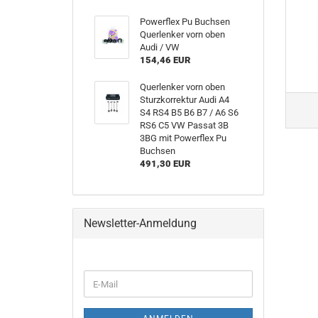
Powerflex Pu Buchsen
Querlenker vorn oben
Audi / VW
154,46 EUR
Querlenker vorn oben
Sturzkorrektur Audi A4
S4 RS4 B5 B6 B7 / A6 S6
RS6 C5 VW Passat 3B
3BG mit Powerflex Pu
Buchsen
491,30 EUR
Newsletter-Anmeldung
WEITER
E-
ZUR
Mail
NEWSLETTER-
ANMELDUNG