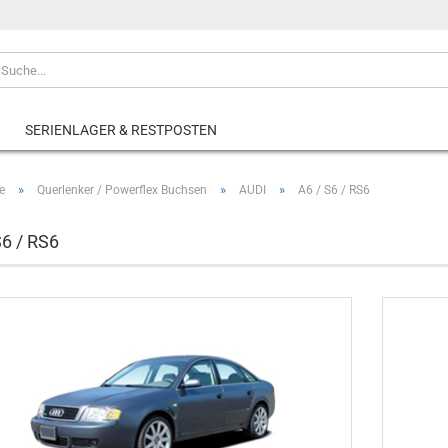
SERIENLAGER & RESTPOSTEN
»
»
»
e
Querlenker / Powerflex Buchsen
AUDI
A6 / S6 / RS6
S6 / RS6